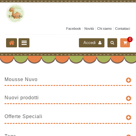
Facebook
Novità
Chi siamo
Contattaci
0
Accedi
Mousse Nuvo
Nuovi prodotti
Offerte Speciali