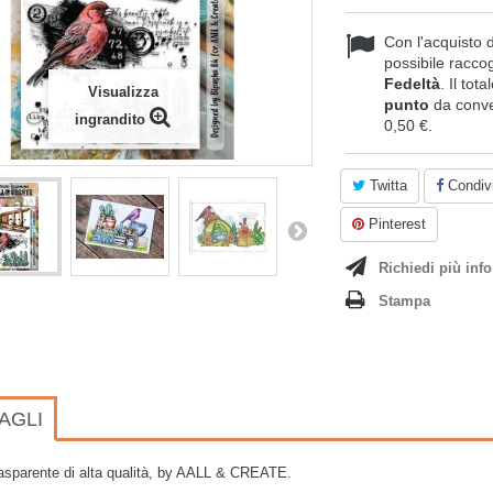
Con l'acquisto 
possibile raccog
Fedeltà
. Il tot
Visualizza
punto
da conve
ingrandito
0,50 €
.
Twitta
Condivi
Pinterest
Richiedi più info
Stampa
AGLI
asparente di alta qualità, by AALL & CREATE.