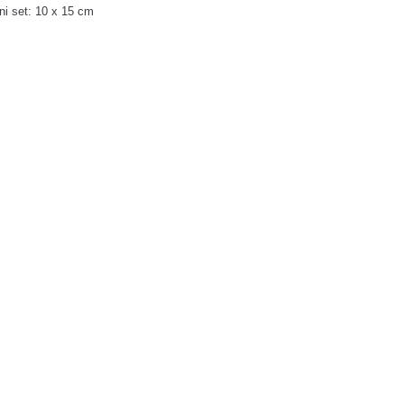
i set: 10
x 15 cm