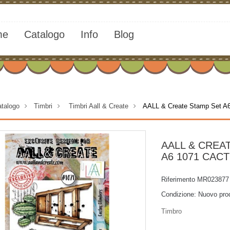
me
Catalogo
Info
Blog
talogo
>
Timbri
>
Timbri Aall & Create
>
AALL & Create Stamp Set A6
AALL & CREA
A6 1071 CAC
Riferimento
MR023877
Condizione:
Nuovo pro
Timbro