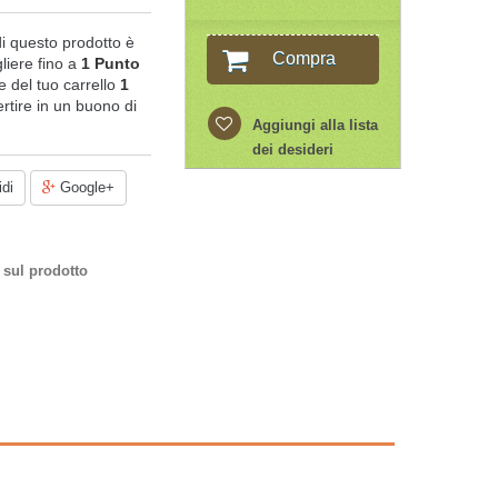
di questo prodotto è
Compra
liere fino a
1
Punto
ale del tuo carrello
1
rtire in un buono di
Aggiungi alla lista
dei desideri
di
Google+
 sul prodotto