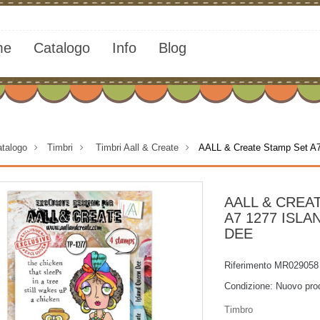
me
Catalogo
Info
Blog
talogo
>
Timbri
>
Timbri Aall & Create
>
AALL & Create Stamp Set A7
AALL & CREA
A7 1277 ISL
DEE
Riferimento
MR029058
Condizione:
Nuovo pro
Timbro