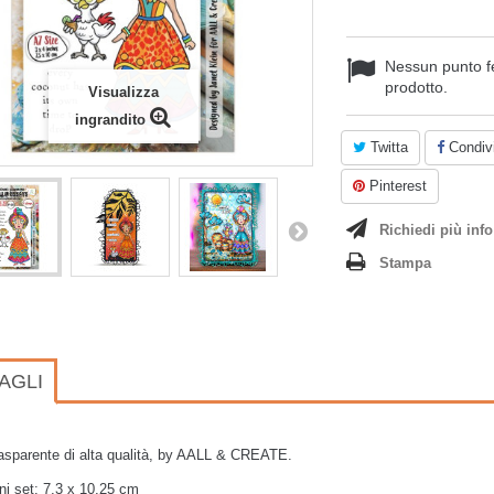
Nessun punto f
prodotto.
Visualizza
ingrandito
Twitta
Condivi
Pinterest
Richiedi più info
Stampa
AGLI
rasparente di alta qualità, by AALL & CREATE.
i set: 7,3 x 10,25 cm