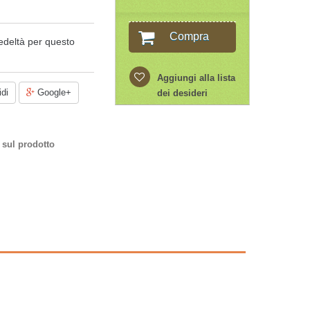
Compra
edeltà per questo
Aggiungi alla lista
di
Google+
dei desideri
 sul prodotto