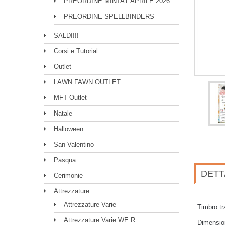
PREORDINE MINTAY APRILE 2026
PREORDINE SPELLBINDERS
SALDI!!!
Corsi e Tutorial
Outlet
LAWN FAWN OUTLET
MFT Outlet
Natale
Halloween
San Valentino
Pasqua
DETT
Cerimonie
Attrezzature
Attrezzature Varie
Timbro t
Attrezzature Varie WE R
Dimension