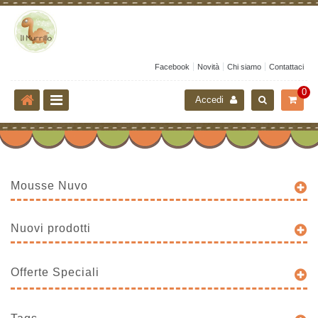
Facebook
Novità
Chi siamo
Contattaci
0
Accedi
Mousse Nuvo
Nuovi prodotti
Offerte Speciali