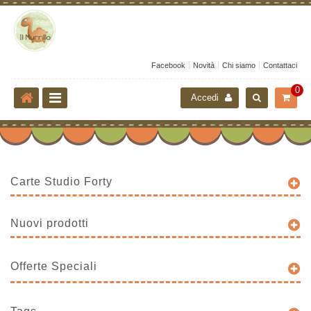
Facebook
Novità
Chi siamo
Contattaci
0
Accedi
Carte Studio Forty
Nuovi prodotti
Offerte Speciali