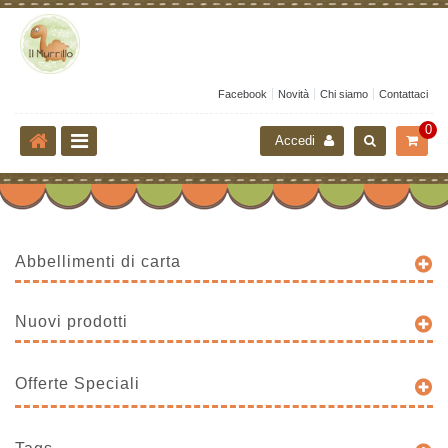
Facebook
Novità
Chi siamo
Contattaci
0
Accedi
Abbellimenti di carta
Nuovi prodotti
Offerte Speciali