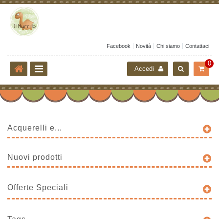
Facebook
Novità
Chi siamo
Contattaci
0
Accedi
Acquerelli e...
Nuovi prodotti
Offerte Speciali