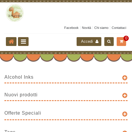
Facebook
Novità
Chi siamo
Contattaci
0
Accedi
Alcohol Inks
Nuovi prodotti
Offerte Speciali