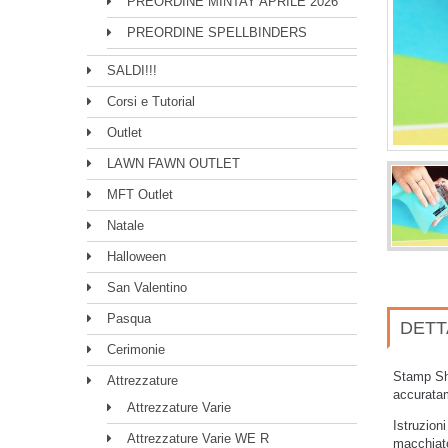
PREORDINE MINTAY APRILE 2026
PREORDINE SPELLBINDERS
SALDI!!!
Corsi e Tutorial
Outlet
LAWN FAWN OUTLET
MFT Outlet
Natale
Halloween
San Valentino
Pasqua
DETT
Cerimonie
Stamp Sha
Attrezzature
accuratam
Attrezzature Varie
Istruzion
Attrezzature Varie WE R
macchiat