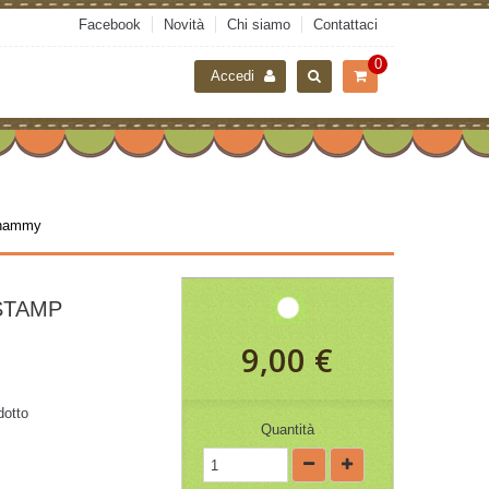
Facebook
Novità
Chi siamo
Contattaci
0
Accedi
Shammy
STAMP
9,00 €
dotto
Quantità