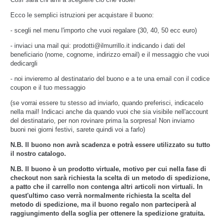
Ecco le semplici istruzioni per acquistare il buono:
- scegli nel menu l'importo che vuoi regalare (30, 40, 50 ecc euro)
- inviaci una mail qui: prodotti@ilmurrillo.it indicando i dati del
beneficiario (nome, cognome, indirizzo email) e il messaggio che vuoi
dedicargli
- noi invieremo al destinatario del buono e a te una email con il codice
coupon e il tuo messaggio
(se vorrai essere tu stesso ad inviarlo, quando preferisci, indicacelo
nella mail! Indicaci anche da quando vuoi che sia visibile nell'account
del destinatario, per non rovinare prima la sorpresa! Non inviamo
buoni nei giorni festivi, sarete quindi voi a farlo)
N.B. Il buono non avrà scadenza e potrà essere utilizzato su tutto
il nostro catalogo.
N.B. Il buono è un prodotto virtuale, motivo per cui nella fase di
checkout non sarà richiesta la scelta di un metodo di spedizione,
a patto che il carrello non contenga altri articoli non virtuali. In
quest'ultimo caso verrà normalmente richiesta la scelta del
metodo di spedizione, ma il buono regalo non parteciperà al
raggiungimento della soglia per ottenere la spedizione gratuita.