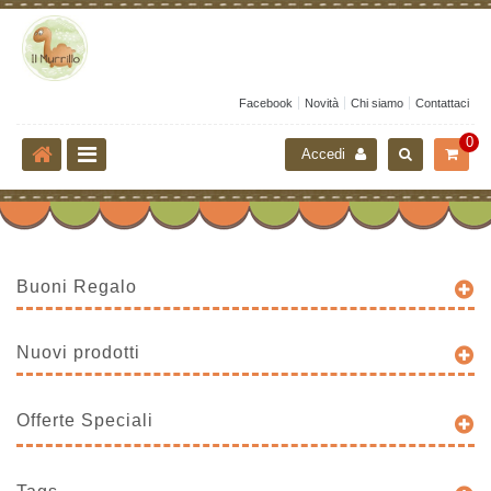
Facebook
Novità
Chi siamo
Contattaci
0
Accedi
Buoni Regalo
Nuovi prodotti
Offerte Speciali