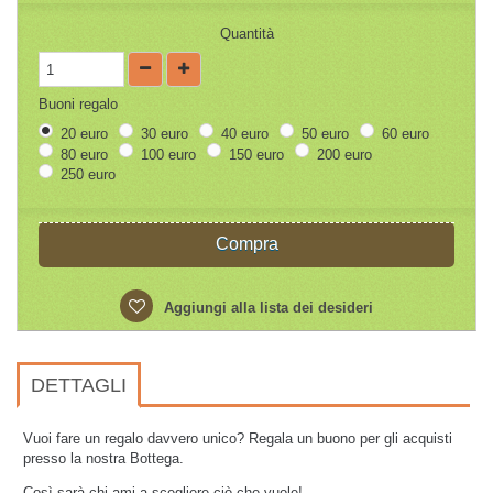
Quantità
Buoni regalo
20 euro
30 euro
40 euro
50 euro
60 euro
80 euro
100 euro
150 euro
200 euro
250 euro
Compra
Aggiungi alla lista dei desideri
DETTAGLI
Vuoi fare un regalo davvero unico? Regala un buono per gli acquisti
presso la nostra Bottega.
Così sarà chi ami a scegliere ciò che vuole!