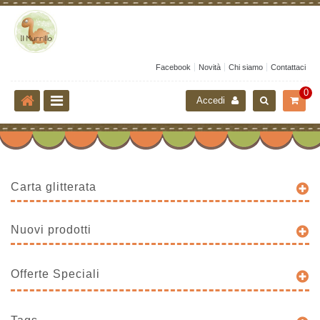
Facebook
Novità
Chi siamo
Contattaci
0
Accedi
Carta glitterata
Nuovi prodotti
Offerte Speciali