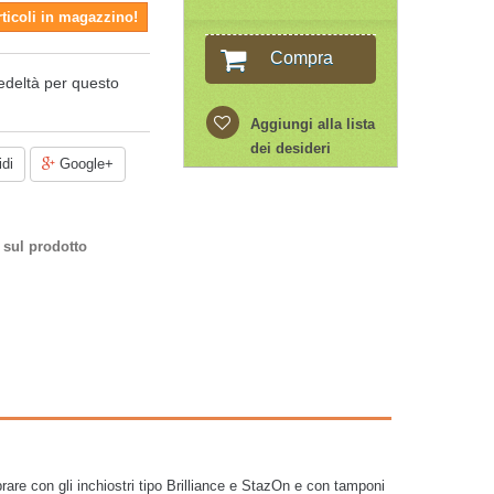
rticoli in magazzino!
Compra
edeltà per questo
Aggiungi alla lista
dei desideri
di
Google+
 sul prodotto
rare con gli inchiostri tipo Brilliance e StazOn e con tamponi