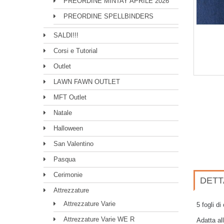
PREORDINE MINTAY APRILE 2026
PREORDINE SPELLBINDERS
SALDI!!!
Corsi e Tutorial
Outlet
LAWN FAWN OUTLET
MFT Outlet
Natale
Halloween
San Valentino
Pasqua
Cerimonie
DETT
Attrezzature
Attrezzature Varie
5 fogli d
Attrezzature Varie WE R
Adatta al