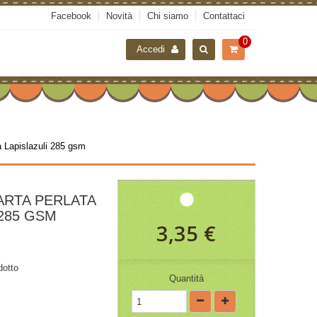
Facebook
Novità
Chi siamo
Contattaci
0
Accedi
a Lapislazuli 285 gsm
CARTA PERLATA
 285 GSM
3,35 €
dotto
Quantità