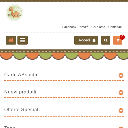
Facebook
Novità
Chi siamo
Contattaci
0
Accedi
Carte ABstudio
Nuovi prodotti
Offerte Speciali