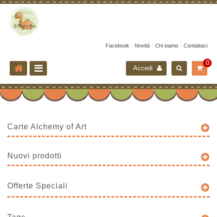
Facebook
Novità
Chi siamo
Contattaci
0
Accedi
Carte Alchemy of Art
Nuovi prodotti
Offerte Speciali