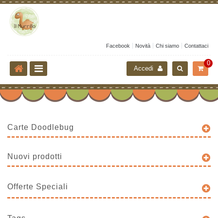
Facebook
Novità
Chi siamo
Contattaci
0
Accedi
Carte Doodlebug
Nuovi prodotti
Offerte Speciali