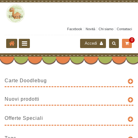
Facebook
Novità
Chi siamo
Contattaci
0
Accedi
Carte Doodlebug
Nuovi prodotti
Offerte Speciali