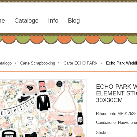
me
Catalogo
Info
Blog
talogo
>
Carte Scrapbooking
>
Carte ECHO PARK
>
Echo Park Weddi
ECHO PARK 
ELEMENT ST
30X30CM
Riferimento
MR017523
Condizione:
Nuovo pro
Stickers