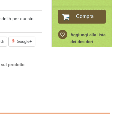
Compra
edeltà per questo
Aggiungi alla lista
di
Google+
dei desideri
 sul prodotto