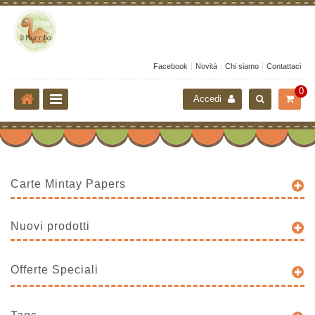
Facebook
Novità
Chi siamo
Contattaci
0
Accedi
Carte Mintay Papers
Nuovi prodotti
Offerte Speciali