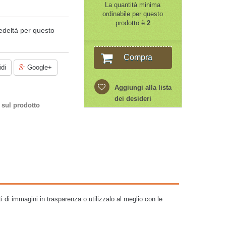
La quantità minima
ordinabile per questo
prodotto è
2
edeltà per questo
Compra
di
Google+
Aggiungi alla lista
dei desideri
 sul prodotto
ti di immagini in trasparenza o utilizzalo al meglio con le