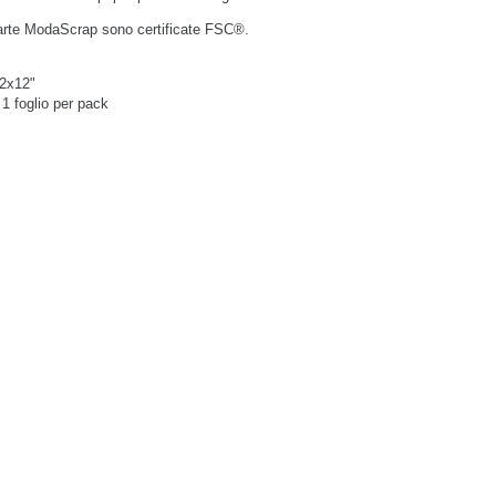
carte ModaScrap sono certificate FSC
®
.
2x12"
1 foglio per pack