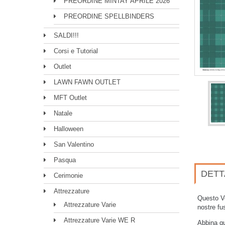
PREORDINE MINTAY APRILE 2026
PREORDINE SPELLBINDERS
SALDI!!!
Corsi e Tutorial
Outlet
LAWN FAWN OUTLET
MFT Outlet
Natale
Halloween
San Valentino
Pasqua
DETT
Cerimonie
Attrezzature
Questo Ve
Attrezzature Varie
nostre fus
Attrezzature Varie WE R
Abbina q