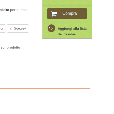
edeltà per questo
Compra
di
Google+
Aggiungi alla lista
dei desideri
 sul prodotto