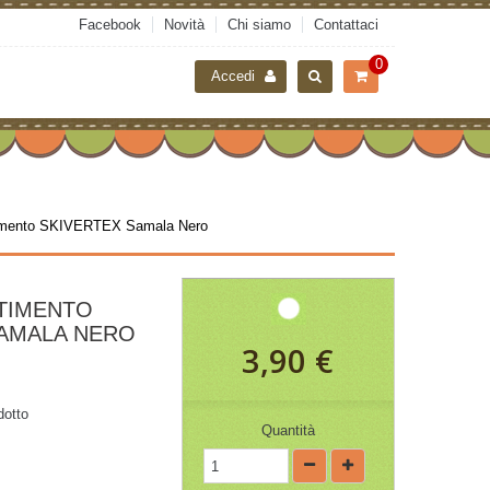
Facebook
Novità
Chi siamo
Contattaci
0
Accedi
timento SKIVERTEX Samala Nero
TIMENTO
SAMALA NERO
3,90 €
dotto
Quantità