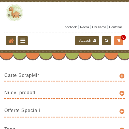
Facebook
Novità
Chi siamo
Contattaci
0
Accedi
Carte ScrapMir
Nuovi prodotti
Offerte Speciali