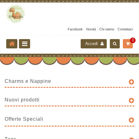
Facebook
Novità
Chi siamo
Contattaci
0
Accedi
Charms e Nappine
Nuovi prodotti
Offerte Speciali