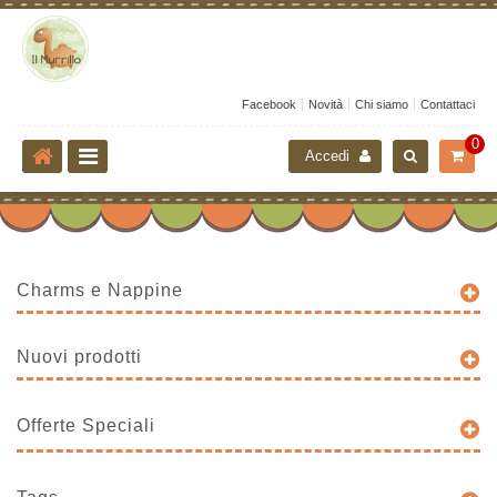
Facebook
Novità
Chi siamo
Contattaci
0
Accedi
Charms e Nappine
Nuovi prodotti
Offerte Speciali