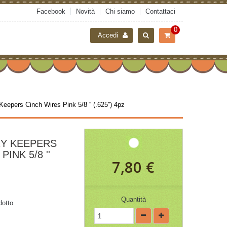
Facebook
Novità
Chi siamo
Contattaci
0
Accedi
epers Cinch Wires Pink 5/8 '' (.625'') 4pz
Y KEEPERS
INK 5/8 ''
7,80 €
Quantità
dotto