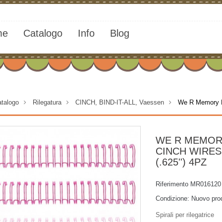
me
Catalogo
Info
Blog
talogo
>
Rilegatura
>
CINCH, BIND-IT-ALL, Vaessen
>
We R Memory Ke
WE R MEMOR
CINCH WIRES P
(.625'') 4PZ
Riferimento
MR016120
Condizione:
Nuovo pro
Spirali per rilegatrice