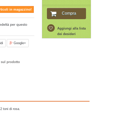
rticoli in magazzino!
Compra
edeltà per questo
Aggiungi alla lista
dei desideri
di
Google+
 sul prodotto
2 toni di rosa.