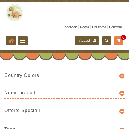
Facebook
Novità
Chi siamo
Contattaci
0
Accedi
Country Colors
Nuovi prodotti
Offerte Speciali