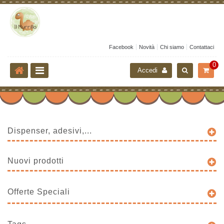
Facebook
Novità
Chi siamo
Contattaci
0
Accedi
Dispenser, adesivi,...
Nuovi prodotti
Offerte Speciali