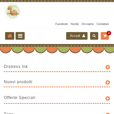
Facebook
Novità
Chi siamo
Contattaci
0
Accedi
Distress Ink
Nuovi prodotti
Offerte Speciali