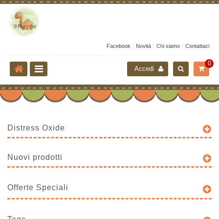
Facebook
Novità
Chi siamo
Contattaci
0
Accedi
Distress Oxide
Nuovi prodotti
Offerte Speciali