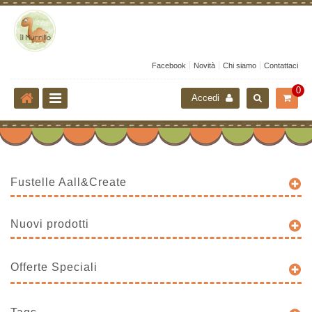
Facebook
Novità
Chi siamo
Contattaci
0
Accedi
Fustelle Aall&Create
Nuovi prodotti
Offerte Speciali