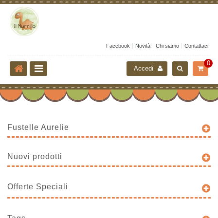
Facebook
Novità
Chi siamo
Contattaci
0
Accedi
Fustelle Aurelie
Nuovi prodotti
Offerte Speciali