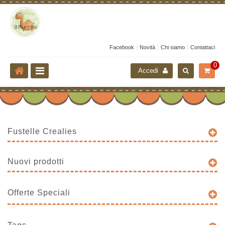
Facebook
Novità
Chi siamo
Contattaci
0
Accedi
Fustelle Crealies
Nuovi prodotti
Offerte Speciali