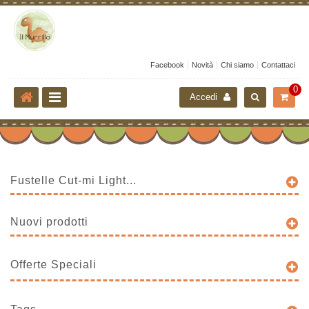
Facebook
Novità
Chi siamo
Contattaci
0
Accedi
Fustelle Cut-mi Light...
Nuovi prodotti
Offerte Speciali