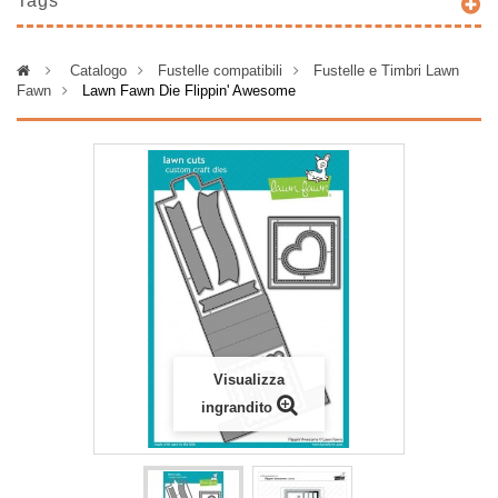
Tags
>
Catalogo
>
Fustelle compatibili
>
Fustelle e Timbri Lawn
Fawn
>
Lawn Fawn Die Flippin' Awesome
Visualizza
ingrandito