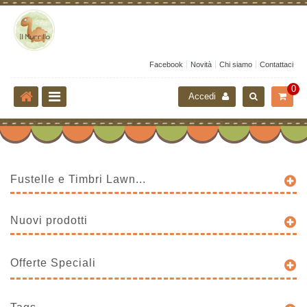
Facebook
Novità
Chi siamo
Contattaci
0
Accedi
Fustelle e Timbri Lawn...
Nuovi prodotti
Offerte Speciali