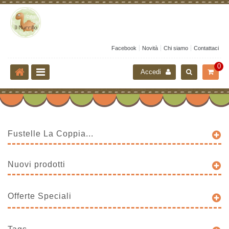
Facebook
Novità
Chi siamo
Contattaci
0
Accedi
Fustelle La Coppia...
Nuovi prodotti
Offerte Speciali