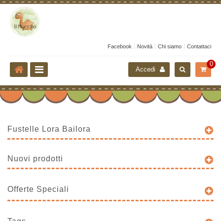
Facebook
Novità
Chi siamo
Contattaci
0
Accedi
Fustelle Lora Bailora
Nuovi prodotti
Offerte Speciali