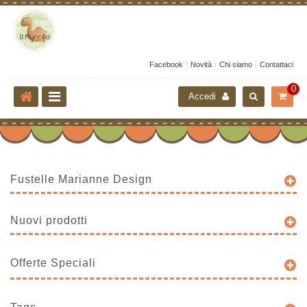
Facebook
Novità
Chi siamo
Contattaci
0
Accedi
Fustelle Marianne Design
Nuovi prodotti
Offerte Speciali