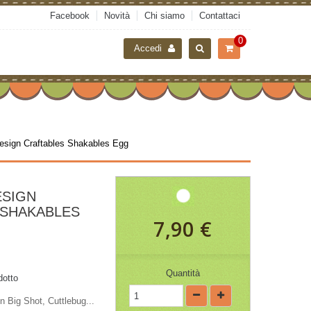
Facebook
Novità
Chi siamo
Contattaci
0
Accedi
esign Craftables Shakables Egg
ESIGN
 SHAKABLES
7,90 €
Quantità
dotto
n Big Shot, Cuttlebug...