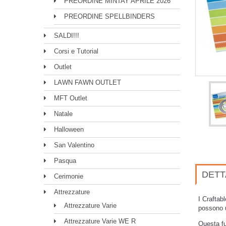
PREORDINE MINTAY APRILE 2026
PREORDINE SPELLBINDERS
SALDI!!!
Corsi e Tutorial
Outlet
LAWN FAWN OUTLET
MFT Outlet
Natale
Halloween
San Valentino
Pasqua
DETT
Cerimonie
Attrezzature
I Craftab
Attrezzature Varie
possono ut
Attrezzature Varie WE R
Questa fu