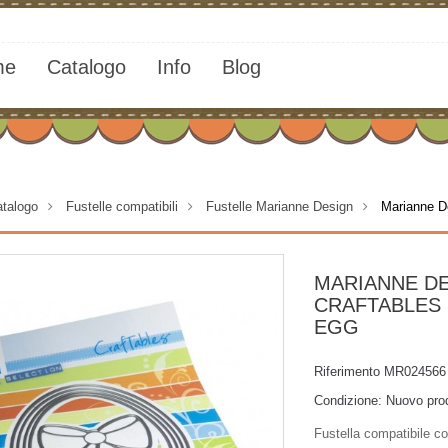
me
Catalogo
Info
Blog
talogo
>
Fustelle compatibili
>
Fustelle Marianne Design
>
Marianne D
MARIANNE D
CRAFTABLES
EGG
Riferimento
MR024566
Condizione:
Nuovo pro
Fustella compatibile co