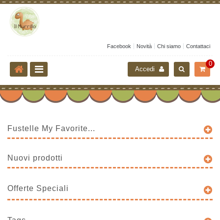
Facebook
Novità
Chi siamo
Contattaci
0
Accedi
Fustelle My Favorite...
Nuovi prodotti
Offerte Speciali