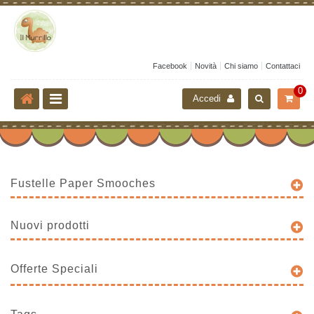
Facebook
Novità
Chi siamo
Contattaci
0
Accedi
Fustelle Paper Smooches
Nuovi prodotti
Offerte Speciali