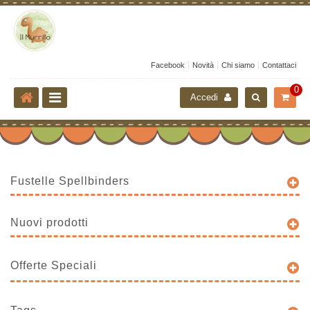
Facebook
Novità
Chi siamo
Contattaci
0
Accedi
Fustelle Spellbinders
Nuovi prodotti
Offerte Speciali