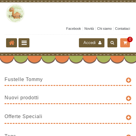
Facebook
Novità
Chi siamo
Contattaci
0
Accedi
Fustelle Tommy
Nuovi prodotti
Offerte Speciali