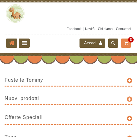
Facebook
Novità
Chi siamo
Contattaci
0
Accedi
Fustelle Tommy
Nuovi prodotti
Offerte Speciali