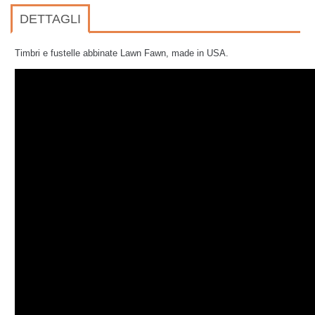
DETTAGLI
Timbri e fustelle abbinate Lawn Fawn, made in USA.