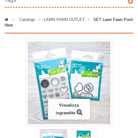
Tags
>
Catalogo
>
LAWN FAWN OUTLET
>
SET Lawn Fawn Push
Here
Visualizza
ingrandito