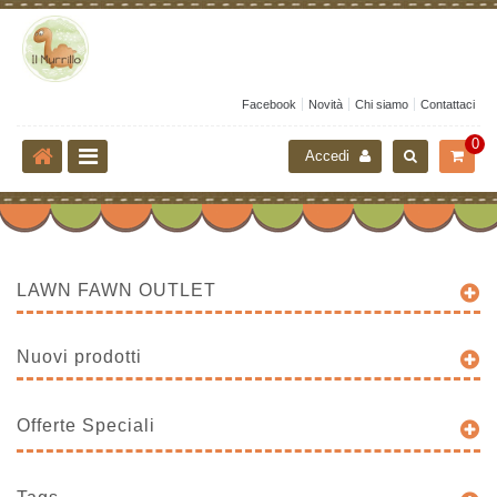
Facebook
Novità
Chi siamo
Contattaci
0
Accedi
LAWN FAWN OUTLET
Nuovi prodotti
Offerte Speciali