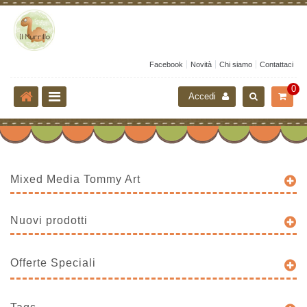
Facebook
Novità
Chi siamo
Contattaci
0
Accedi
Mixed Media Tommy Art
Nuovi prodotti
Offerte Speciali