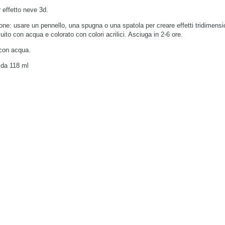
 effetto neve 3d.
one: usare un pennello, una spugna o una spatola per creare effetti tridimensi
luito con acqua e colorato con colori acrilici. Asciuga in 2-6 ore.
con acqua.
 da 118 ml