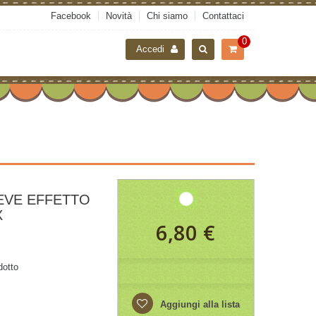
Facebook
Novità
Chi siamo
Contattaci
0
Accedi
EVE EFFETTO
X
6,80 €
dotto
Aggiungi alla lista