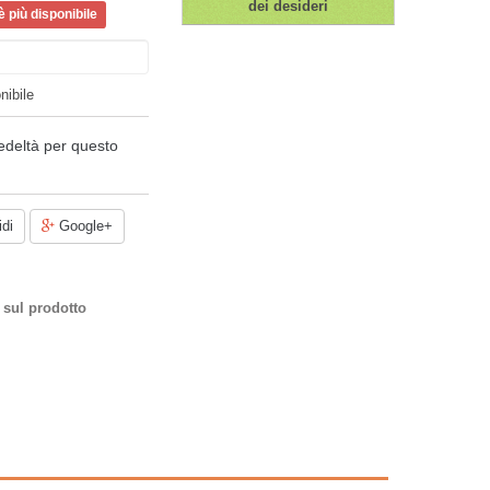
dei desideri
 più disponibile
nibile
edeltà per questo
di
Google+
 sul prodotto