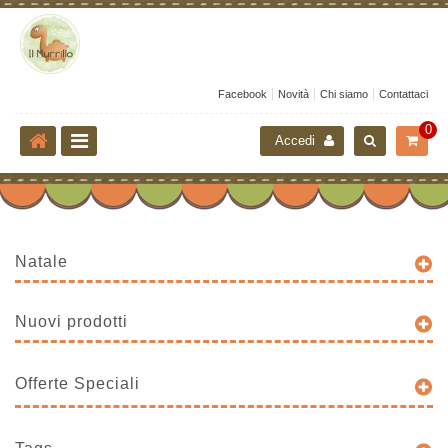
Facebook
Novità
Chi siamo
Contattaci
0
Accedi
Natale
Nuovi prodotti
Offerte Speciali