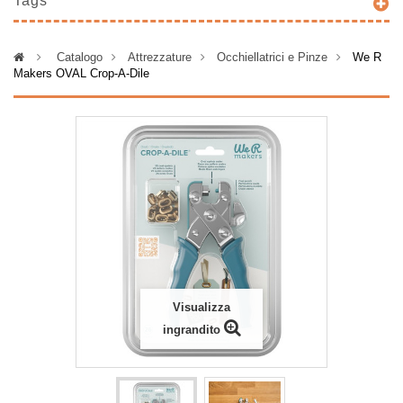
Tags
>
Catalogo
>
Attrezzature
>
Occhiellatrici e Pinze
>
We R
Makers OVAL Crop-A-Dile
Visualizza
ingrandito