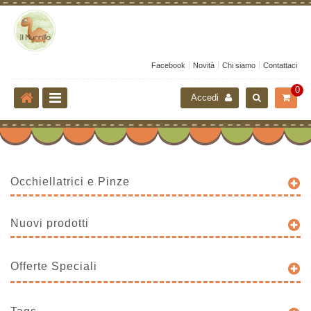
Facebook
Novità
Chi siamo
Contattaci
0
Accedi
Occhiellatrici e Pinze
Nuovi prodotti
Offerte Speciali