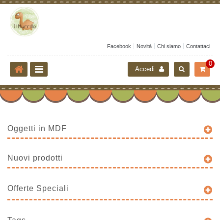
Facebook
Novità
Chi siamo
Contattaci
0
Accedi
Oggetti in MDF
Nuovi prodotti
Offerte Speciali