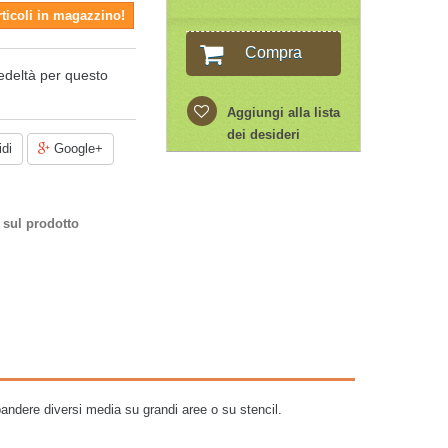
rticoli in magazzino!
Compra
edeltà per questo
Aggiungi alla lista
dei desideri
di
Google+
 sul prodotto
spandere diversi media su grandi aree o su stencil.