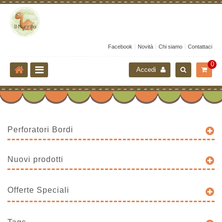
Facebook
Novità
Chi siamo
Contattaci
0
Accedi
Perforatori Bordi
Nuovi prodotti
Offerte Speciali